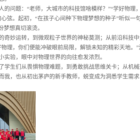
的问题：“老师，大城市的科技馆啥模样？”“学好物理
心弦。起初，“在孩子心间种下物理梦想的种子”听似一
份梦想真切滚烫。
的奇妙运转，到微观粒子世界的神秘莫测；从前沿科技中
好物理，你们便能冲破眼前局限，解锁未知的精彩天地。”
小实验，眼中对物理世界的向往愈发浓烈。
了学生们从畏惧物理难题，到勇敢挑战思维关卡；从机械
而我，也从初出茅庐的新手教师，蜕变成为洞悉学生需求