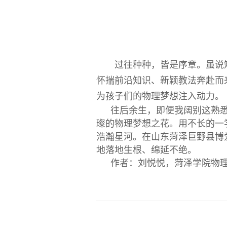
过往种种，皆是序章。虽说
怀揣前沿知识、新颖教法奔赴而
为孩子们的物理梦想注入动力。
往后余生，即便我阔别这熟
璨的物理梦想之花。用不长的一
浩瀚星河。在山东菏泽巨野县博
地落地生根、绵延不绝。
作者：刘悦悦，菏泽学院物