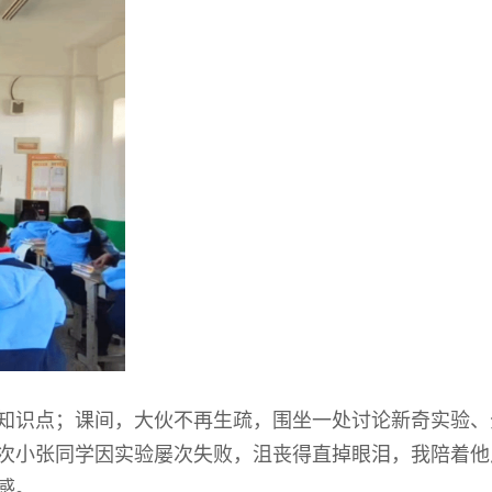
知识点；课间，大伙不再生疏，围坐一处讨论新奇实验、
次小张同学因实验屡次失败，沮丧得直掉眼泪，我陪着他
感。