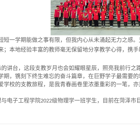
短短一学期能做之事有限，但我内心从未涌起无力之感。
来；本地经验丰富的教师毫无保留地分享教学心得，携手
悉的讲台，这段支教岁月也会如耀眼星辰，照亮我前行之
学期，镌刻下终生难忘的奋斗篇章，在巨野学子最需要的
爱学校的支教旅程，是我青春画卷里浓墨重彩的一笔，亦
理与电子工程学院
级物理学一班学生，目前在菏泽市
2022