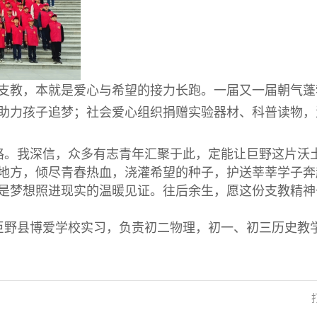
支教，本就是爱心与希望的接力长跑。一届又一届朝气蓬
助力孩子追梦；社会爱心组织捐赠实验器材、科普读物，
路。我深信，众多有志青年汇聚于此，定能让巨野这片沃
地方，倾尽青春热血，浇灌希望的种子，护送莘莘学子奔
是梦想照进现实的温暖见证。往后余生，愿这份支教精神
巨野县博爱学校实习，负责初二物理，初一、初三历史教