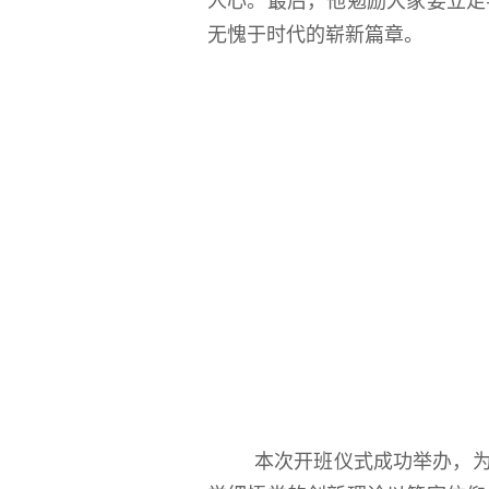
人心。最后，他勉励大家要立足
无愧于时代的崭新篇章。
本次开班仪式成功举办，