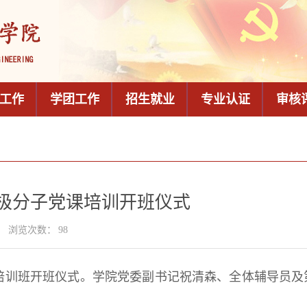
工作
学团工作
招生就业
专业认证
审核
积极分子党课培训开班仪式
浏览次数：
98
子培训班开班仪式。学院党委副书记祝清森、全体辅导员及